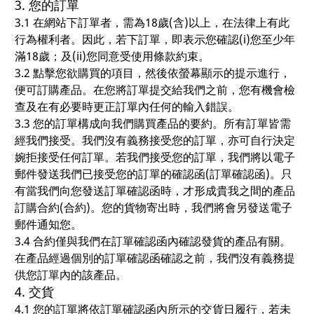
3. 您的訂單
3.1 在網站下訂單者，需為18歲(含)以上，在法律上有此
行為權利者。因此，若下訂單，即表示您確認(i)您至少年
滿18歲；及(ii)您同意受使用條款約束。
3.2 點擊您欲購買的項目，然後依螢幕顯示的提示進行，
便可訂購產品。在您將訂單提交給我們之前，您有機會檢
查及在有必要時更正訂單內任何的輸入錯誤。
3.3 您的訂單構成向我們購買產品的要約。所有訂單皆需
經我們接受。我們沒有義務接受您的訂單，亦可自行決定
婉拒接受任何訂單。若我們接受您的訂單，我們將以電子
郵件發送我們已接受您的訂單的確認函(訂單確認函)。只
有當我們向您發送訂單確認函時，才形成貴我之間的產品
訂購合約(合約)。您的貨物寄出時，我們將會另發送電子
郵件通知您。
3.4 合約僅與我們在訂單確認函內確認發貨的產品有關。
在產品經過個別的訂單確認函確認之前，我們沒有義務提
供您訂單內的該產品。
4. 交貨
4.1 您的訂單將依訂單確認函內所示的交貨日履行，若未