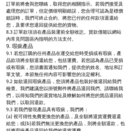
訂單前將會與您聯絡，取得您的相關指示。若我們接受及
處理您的訂單，但定價很明顯錯誤，您合理可認為是標價
錯誤時，我們可終止合約、將您已付的任何款項退還給
您，及要求您退回提供給您的貨物。
8.3 訂單款項須在產品裝運前全額收訖。貨款僅能以網站
內常見問題區內指明的方法支付。
9. 瑕疵產品
9.1 若您訂購的任何產品在運交給您時受損或有瑕疵，產
品款項將全額退還給您，包括運費。若您認為產品已受損
或有瑕疵，您須書面通知我們，提供您的姓名、地址和訂
單文號。本節無任何內容可影響您的法定權利。
9.2 如欲退回瑕疵產品，您須將產品包裝好後退回給我們
檢查。我們建議您以掛號郵件將產品退回我們。請聯絡我
們，以得知我們的退貨地址及瞭解如何將您的貨品退回給
我們，以取回退款。
9.3 若我們發現產品具有瑕疵，我們將：
(a) 視可得性免費更換您的產品，及全額將退貨運費退還
給您；或(b)若我們無法更換您的產品，則將全額退款，包
括將瑕疵產品退回給我們的退貨運費。