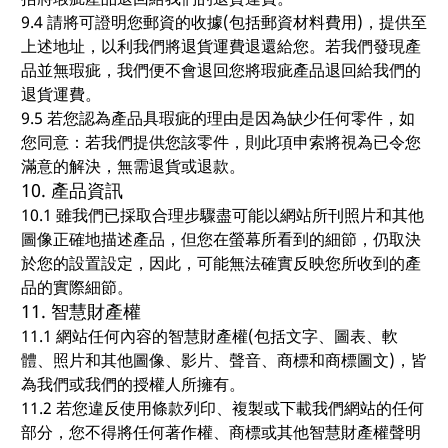
9.4 請將可證明您郵資的收據(包括郵資材料費用)，提供至
上述地址，以利我們將退貨運費退還給您。若我們發現產
品並無瑕疵，我們便不會退回您將瑕疵產品退回給我們的
退貨運費。
9.5 若您認為產品具瑕疵的理由是因為缺少任何零件，如
您同意：若我們提供您該零件，則此項申索將視為已令您
滿意的解決，無需退貨或退款。
10. 產品資訊
10.1 雖我們已採取合理步驟盡可能以網站所刊照片和其他
圖像正確地描述產品，但您在螢幕所看到的細節，仍取決
於您的設置設定，因此，可能無法確實反映您所收到的產
品的實際細節。
11. 智慧財產權
11.1 網站任何內容的智慧財產權(包括文字、圖表、軟
體、照片和其他圖像、影片、聲音、商標和商標圖文)，皆
為我們或我們的授權人所擁有。
11.2 若您違反使用條款列印、複製或下載我們網站的任何
部分，您不得將任何著作權、商標或其他智慧財產權聲明