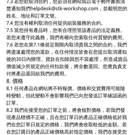
7.3 若您欲取消合約，您必須在網站或以電子郵件書面清
楚通知我們helpdesk@stk-workshop.com，並載明您的
姓名、地址和訂單文號。
7.4 您沒有權利取消任何提供組裝服務的合約。
7.5 當您持有產品時，您有合理照管該產品的法定義務。
若您未遵守此義務，我們有權向您索取任何質變的費用。
7.6 若您在第7.1條規定期限內取消貴我之間的合約，我們
將盡速處理您的退款，在任何情況皆會在您提出取消通知
後的30日內辦理。貨款在扣除因您不當處理，所造成貨品
價值減少所規定的任何扣款後，將全數退回。您應負責支
付將產品退回給我們的費用。
8. 價格
8.1 任何產品在網站將不時報價。價格和交貨費用可能隨
時變動，但此變動不會影響我們已向您發送訂單確認函的
訂單。
8.2 我們在接受您的訂單之前，將會核對價格，若我們發
現產品標價不正確，且在您訂單日的產品正確價格低於我
們在您訂單日規定的價格，我們將會收取較低的金額。若
在您訂購日的產品正確價格高於指定價格，我們在接受您